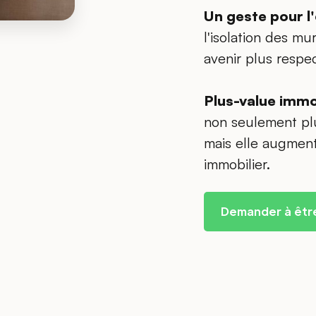
Un geste pour l
l'isolation des m
avenir plus respe
Plus-value immo
non seulement plu
mais elle augment
immobilier.
Demander à êtr