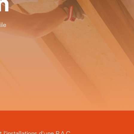
on
ile
 l'installations d'une P.A.C